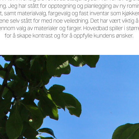
ng. Jeg har stått for opptegning og planlegging av ny romi
et, samt materialvalg, fargevalg og fast inventar som kjøkk
rene
selv stått for med noe veiledning. Det har vært viktig
gjennom valg av materialer og farger. Hovedbad spiller i stø
for å skape kontrast og for å oppfylle kundens ønsker.