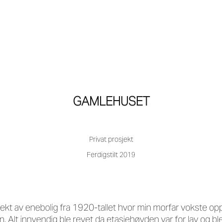
GAMLEHUSET
Privat prosjekt
Ferdigstilt 2019
sjekt av enebolig fra 1920-tallet hvor min morfar vokste 
. Alt innvendig ble revet da etasjehøyden var for lav og b