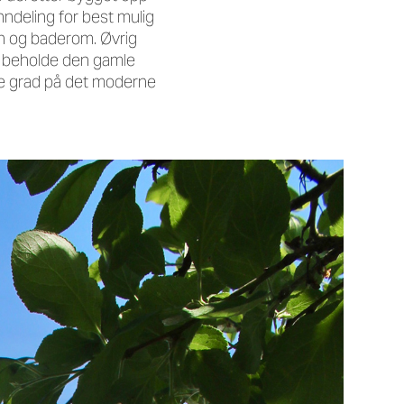
nndeling for best mulig
en og baderom. Øvrig
 å beholde den gamle
rre grad på det moderne