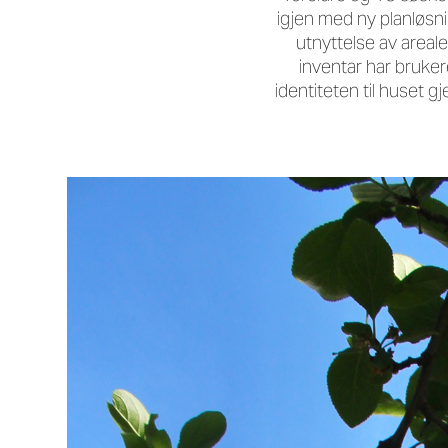
igjen med ny planløsni
utnyttelse av areal
inventar har
bruke
identiteten til huset 