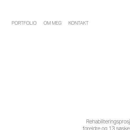
PORTFOLIO
OM MEG
KONTAKT
Rehabiliteringspro
foreldre og 13 søsken