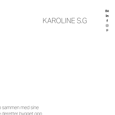
KAROLINE S.G
opp sammen med sine
le deretter bygget opp