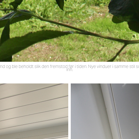
nd og ble beholdt slik den fremstod før i tiden. Nye vinduer i samme stil 
inn.